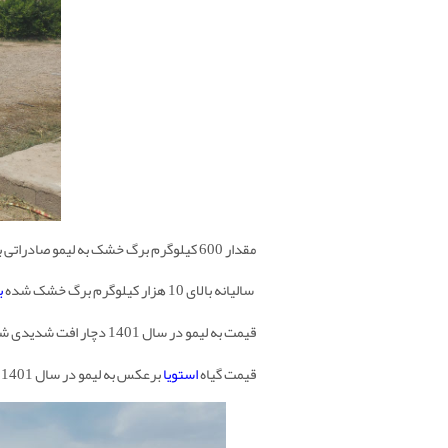
مقدار 600 کیلوگرم برگ خشک به لیمو صادراتی به استان آذربایجان شرقی توسط شرکت ایرانیان به لیمو ارسال گردید.
سالیانه بالای 10 هزار کیلوگرم برگ خشک شده
ب
قیمت به لیمو در سال 1401 دچار افت شدیدی شد به طوری که بین 80.000 هزارتا 90.000 هزار تومان معامله گردیده است.
قیمت گیاه
استویا
برعکس به لیمو در سال 1401 رشد بیسار خوبی نمود و قیمت برگ خشک استویا تا 150.000هزارتومان معامله گردید.