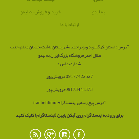
به لیمو
خرید و فروش به لیمو
ارتباط با ما
آدرس : استان کهگیلویه وبویراحمد ،شهرستان باشت،خیابان معلم،جنب
هلال احمر فروشگاه بزرگ ایران به لیمو
شماره تماس :
09177422527 درویش پور
09173441373درویش پور
آدرس پیج رسمی اینستاگرام:iranbehlimo
برای ورود به اینستاگرام روی آیکن پایین (اینستاگرام) کلیک کنید