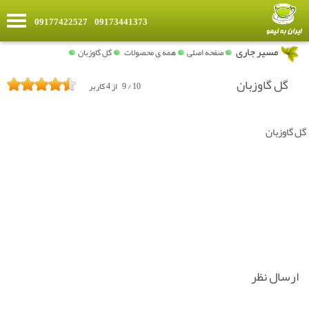
09177422527
09173441373
»
مسیر جاری
صفحه اصلی
همه ی محصولات
گل گاوزبان
گل گاوزبان
10
/
9
از
4
کاربر
گل گاوزبان
ارسال نظر