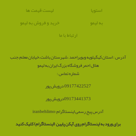
استویا
لیست قیمت ها
به لیمو
خرید و فروش به لیمو
ارتباط با ما
آدرس : استان کهگیلویه وبویراحمد ،شهرستان باشت،خیابان معلم،جنب
هلال احمر فروشگاه بزرگ ایران به لیمو
شماره تماس :
09177422527 درویش پور
09173441373درویش پور
آدرس پیج رسمی اینستاگرام:iranbehlimo
برای ورود به اینستاگرام روی آیکن پایین (اینستاگرام) کلیک کنید